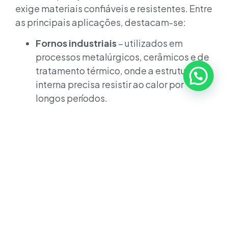
exige materiais confiáveis e resistentes. Entre
as principais aplicações, destacam-se:
Fornos industriais
– utilizados em
processos metalúrgicos, cerâmicos e de
tratamento térmico, onde a estrutura
interna precisa resistir ao calor por
longos períodos.
Trocadores de calor
– equipamentos
que operam com mudanças rápidas de
temperatura e exigem estabilidade
dimensional e resistência à oxidação.
Queimadores e incineradores
–
ambientes com temperaturas extremas
e atmosferas agressivas, nos quais o
253MA mantém sua integridade por
muito mais tempo.