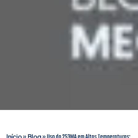
»
»
Uso do 253MA em Altas Temperaturas:
Início
Blog