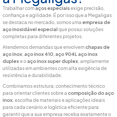
Trabalhar com
aços especiais
exige precisão,
confiança e agilidade. É por isso que a Megaligas
se destaca no mercado, somos uma
empresa de
aço inoxidável especial
que possui soluções
completas para diferentes projetos.
Atendemos demandas que envolvem
chapas de
aço inox
,
aço inox 410
,
aço 904L
aço inox
duplex
e o
aço inox super duplex
, amplamente
utilizadas em ambientes com alta exigência de
resistência e durabilidade.
Combinamos estrutura, conhecimento técnico
para orientar clientes sobre a
composição do aço
inox
, escolha de materiais e aplicações ideais
para cada cenário,e logística eficiente para
garantir que a sua empresa receba exatamente o