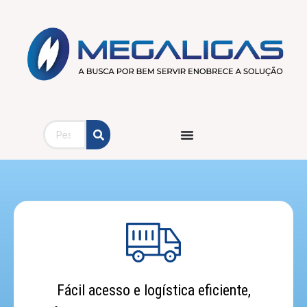
CONHEÇA A MEGALIGAS
Temos parceria com os
principais fabricantes de aços
inoxidáveis sustentáveis de alta
performance, responsáveis por
apenas 7% das emissões de
carbono em relação à média
mundial
— um resultado que supera
qualquer outra solução em
sustentabilidade.
Quem Somos
Fácil acesso e logística eficiente,